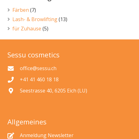
Färben
(7)
Lash- & Browlifting
(13)
für Zuhause
(5)
Sessu cosmetics
office@sessu.ch
+41 41 460 18 18
Seestrasse 40, 6205 Eich (LU)
Allgemeines
Anmeldung Newsletter