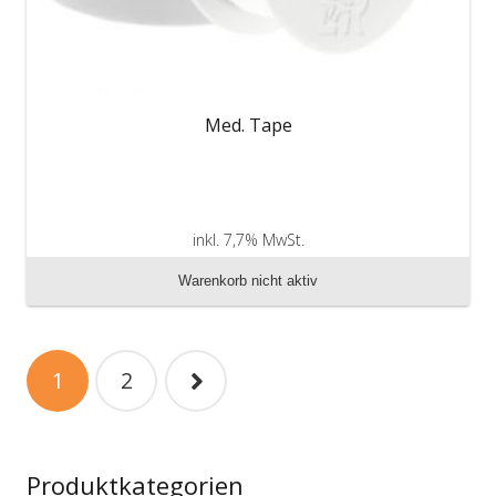
Med. Tape
inkl. 7,7% MwSt.
zzgl. Versandkosten
Warenkorb nicht aktiv
Beitragsnavigation
1
2
Produktkategorien