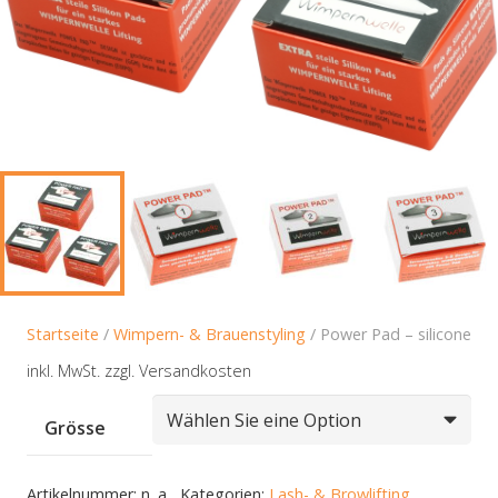
Startseite
/
Wimpern- & Brauenstyling
/ Power Pad – silicone
inkl. MwSt.
zzgl. Versandkosten
Grösse
Artikelnummer:
n. a.
Kategorien:
Lash- & Browlifting
,