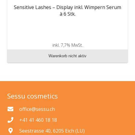
Sensitive Lashes – Display inkl. Wimpern Serum
à 6 Stk.
inkl. 7,7% MwSt.
zzgl. Versandkosten
Warenkorb nicht aktiv
Sessu cosmetics
office@sessu.ch
+41 41 460 18 18
Seestrasse 40, 6205 Eich (LU)