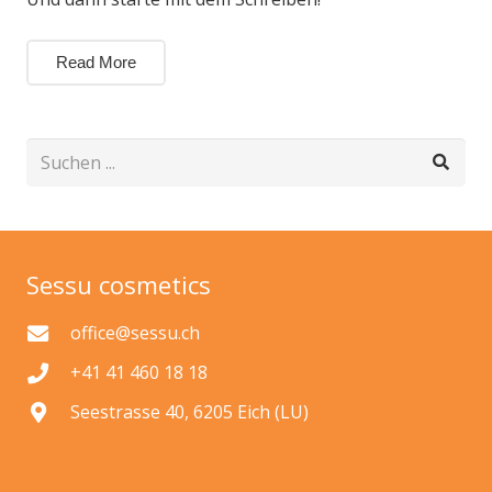
Read More
Sessu cosmetics
office@sessu.ch
+41 41 460 18 18
Seestrasse 40, 6205 Eich (LU)