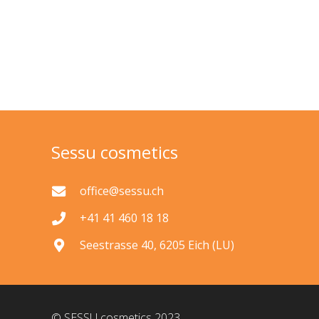
Sessu cosmetics
office@sessu.ch
+41 41 460 18 18
Seestrasse 40, 6205 Eich (LU)
© SESSU cosmetics 2023