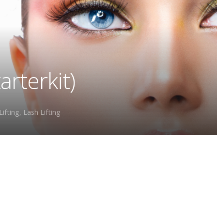
tarterkit)
Lifting
,
Lash Lifting